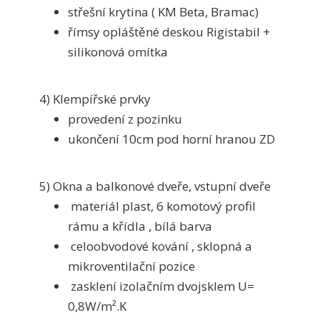
střešní krytina ( KM Beta, Bramac)
římsy opláštěné deskou Rigistabil +
silikonová omítka
4) Klempířské prvky
provedení z pozinku
ukončení 10cm pod horní hranou ZD
5) Okna a balkonové dveře, vstupní dveře
materiál plast, 6 komotový profil
rámu a křídla , bílá barva
celoobvodové kování , sklopná a
mikroventilační pozice
zasklení izolačním dvojsklem U=
0,8W/m².K