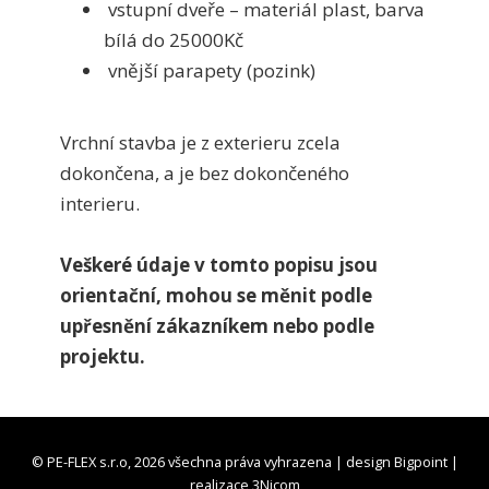
vstupní dveře – materiál plast, barva
bílá do 25000Kč
vnější parapety (pozink)
Vrchní stavba je z exterieru zcela
dokončena, a je bez dokončeného
interieru.
Veškeré údaje v tomto popisu jsou
orientační, mohou se měnit podle
upřesnění zákazníkem nebo podle
projektu.
© PE-FLEX s.r.o, 2026 všechna práva vyhrazena | design
Bigpoint
|
realizace
3Nicom