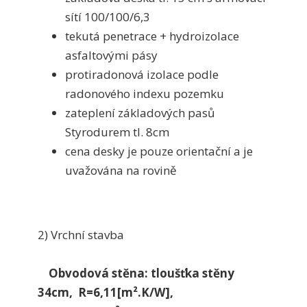
sítí 100/100/6,3
tekutá penetrace + hydroizolace
asfaltovými pásy
protiradonová izolace podle
radonového indexu pozemku
zateplení základových pasů
Styrodurem tl. 8cm
cena desky je pouze orientační a je
uvažována na rovině
2) Vrchní stavba
Obvodová stěna: tloušťka stěny
34cm, R=6,11[m².K/W],