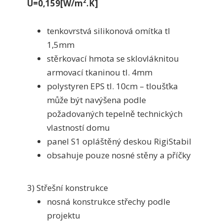
U=0,159[W/m².K]
tenkovrstvá silikonová omítka tl
1,5mm
stěrkovací hmota se sklovláknitou
armovací tkaninou tl. 4mm
polystyren EPS tl. 10cm – tloušťka
může být navýšena podle
požadovaných tepelně technických
vlastností domu
panel S1 opláštěný deskou RigiStabil
obsahuje pouze nosné stěny a příčky
3) Střešní konstrukce
nosná konstrukce střechy podle
projektu