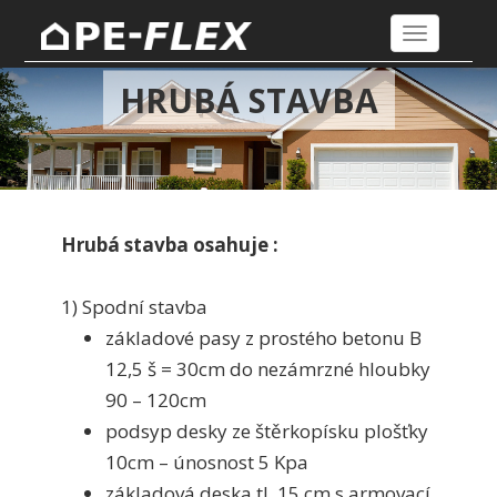
Toggle
navigation
HRUBÁ STAVBA
Hrubá stavba osahuje :
1) Spodní stavba
základové pasy z prostého betonu B
12,5 š = 30cm do nezámrzné hloubky
90 – 120cm
podsyp desky ze štěrkopísku plošťky
10cm – únosnost 5 Kpa
základová deska tl. 15 cm s armovací