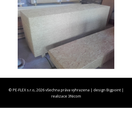
© PE-FLEX s.r.o, 2026 všechna práva vyhrazena | design
Bigpoint
|
realizace
3Nicom