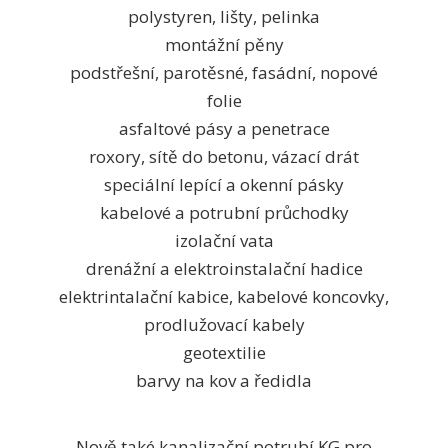
polystyren, lišty, pelinka
montážní pěny
podstřešní, parotěsné, fasádní, nopové
folie
asfaltové pásy a penetrace
roxory, sítě do betonu, vázací drát
speciální lepící a okenní pásky
kabelové a potrubní průchodky
izolační vata
drenážní a elektroinstalační hadice
elektrintalační kabice, kabelové koncovky,
prodlužovací kabely
geotextilie
barvy na kov a ředidla
Nově také kanalizační potrubí KG pro