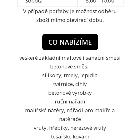
Sobota
8:00 - 10:00
V případě potřeby je možnost odběru
zboží mimo otevírací dobu.
CO NABÍZÍME
veškeré základní maltové i sanační směsi
betonové směsi
silikony, tmely, lepidla
tvárnice, cihly
betonové výrobky
ruční nářadí
malířské nátěry, nářadí pro malíře a
natěrače
vruty, hřebíky, nerezové vruty
tesařské kování